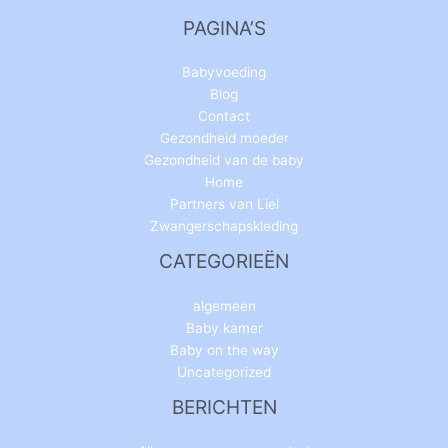
PAGINA’S
Babyvoeding
Blog
Contact
Gezondheid moeder
Gezondheid van de baby
Home
Partners van Liel
Zwangerschapskleding
CATEGORIEËN
algemeen
Baby kamer
Baby on the way
Uncategorized
BERICHTEN