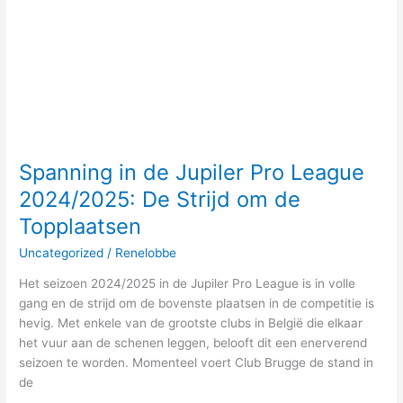
League
2024/2025:
De
Strijd
om
de
Topplaatsen
Spanning in de Jupiler Pro League
2024/2025: De Strijd om de
Topplaatsen
Uncategorized
/
Renelobbe
Het seizoen 2024/2025 in de Jupiler Pro League is in volle
gang en de strijd om de bovenste plaatsen in de competitie is
hevig. Met enkele van de grootste clubs in België die elkaar
het vuur aan de schenen leggen, belooft dit een enerverend
seizoen te worden. Momenteel voert Club Brugge de stand in
de