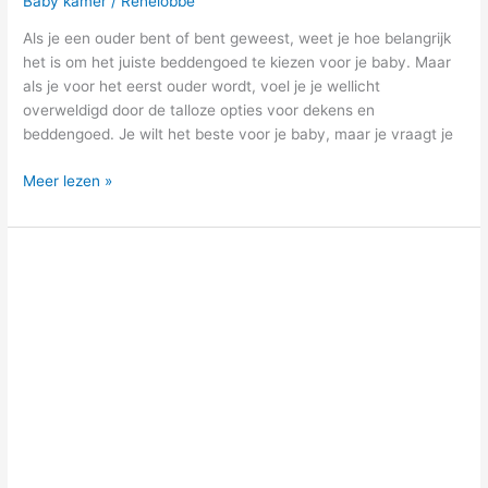
Baby kamer
/
Renelobbe
Als je een ouder bent of bent geweest, weet je hoe belangrijk
het is om het juiste beddengoed te kiezen voor je baby. Maar
als je voor het eerst ouder wordt, voel je je wellicht
overweldigd door de talloze opties voor dekens en
beddengoed. Je wilt het beste voor je baby, maar je vraagt je
Meer lezen »
Bollerwagen
faltbar
mit
dach
kaufen?