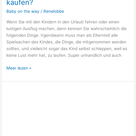
kaufen?
Baby on the way
/
Renelobbe
Wenn Sie mit den Kindern in den Urlaub fahren oder einen
lustigen Ausflug machen, dann kennen Sie wahrscheinlich die
folgenden Dinge. Irgendwann muss man als Elternteil alle
Spielsachen des Kindes, die Dinge, die mitgenommen werden
sollten, und vielleicht sogar das Kind selbst schleppen, weil es
keine Lust mehr hat, zu laufen. Super unhandlich und auch
Meer lezen »
Top
3
kinderkamer
gordijnen
op
maat