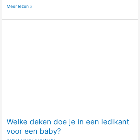
Meer lezen »
Welke
deken
doe
je
in
een
ledikant
voor
een
baby?
Welke deken doe je in een ledikant
voor een baby?